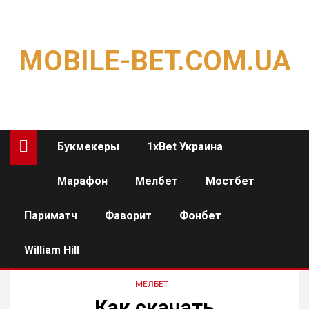
Skip
to
content
MOBILE-BET.COM.UA
Букмекеры
1xBet Украина
Марафон
Мелбет
Мостбет
Забрать бонус на 1й депозит
Париматч
Фаворит
Фонбет
William Hill
МЕЛБЕТ
Как скачать