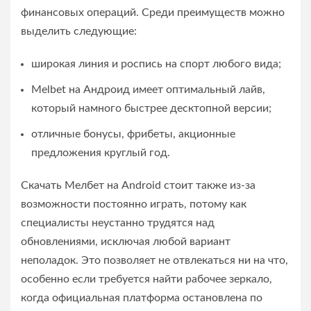
финансовых операций. Среди преимуществ можно
выделить следующие:
широкая линия и роспись на спорт любого вида;
Melbet на Андроид имеет оптимальный лайв,
который намного быстрее десктопной версии;
отличные бонусы, фрибеты, акционные
предложения круглый год.
Скачать Мелбет на Android стоит также из-за
возможности постоянно играть, потому как
специалисты неустанно трудятся над
обновлениями, исключая любой вариант
неполадок. Это позволяет не отвлекаться ни на что,
особенно если требуется найти рабочее зеркало,
когда официальная платформа остановлена по