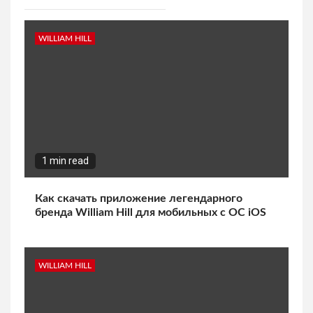
WILLIAM HILL
1 min read
Как скачать приложение легендарного
бренда William Hill для мобильных с ОС iOS
WILLIAM HILL