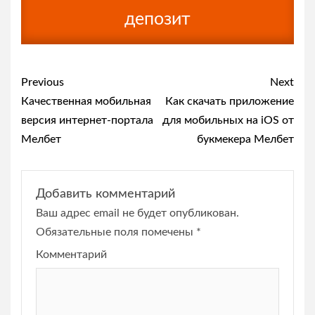
депозит
Continue
Previous
Next
Reading
Качественная мобильная
Как скачать приложение
версия интернет-портала
для мобильных на iOS от
Мелбет
букмекера Мелбет
Добавить комментарий
Ваш адрес email не будет опубликован.
Обязательные поля помечены
*
Комментарий