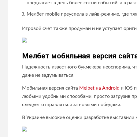
предлагает в день более сотни событий, а в раз
Мелбет mobile преуспела в лайв-режиме, где т
Игровой счет также продуман и не уступает ориг
Мелбет мобильная версия сайт
Надежность известного букмекера неоспорима, ч
даже не задумываться.
Мобильная версия сайта
Melbet на Android
и iOS 
любыми удобными способами, просто загрузив про
следует отправляться за новыми победами.
В Украине высокие оценки разработке выставили н