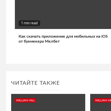
1 min read
Как скачать приложение для мобильных на iOS
от букмекера Мелбет
ЧИТАЙТЕ ТАКЖЕ
WILLIAM HILL
WILLIAM HI