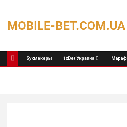
Skip
to
content
MOBILE-BET.COM.UA
Букмекеры
1xBet Украина
Мараф