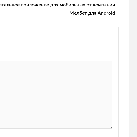
дительное приложение для мобильных от компании
Мелбет для Android