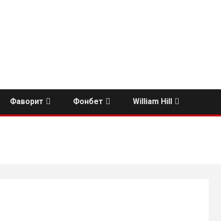
Фаворит
Фонбет
William Hill