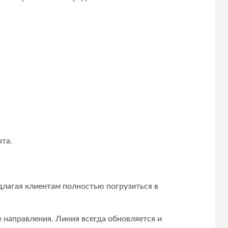
та.
лагая клиентам полностью погрузиться в
направления. Линия всегда обновляется и