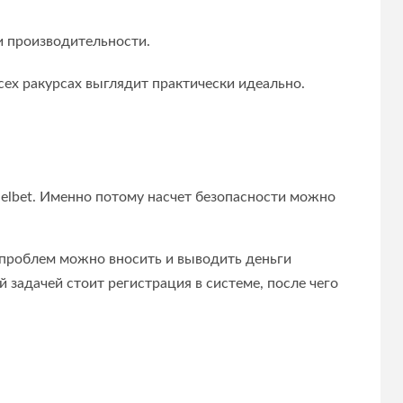
и производительности.
сех ракурсах выглядит практически идеально.
elbet. Именно потому насчет безопасности можно
 проблем можно вносить и выводить деньги
задачей стоит регистрация в системе, после чего